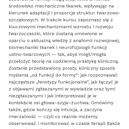
środowisko mechaniczne tkanek, wpływając na
kierunek adaptacji i proporcje struktur twarzowo-
szczękowych. W trakcie kursu zapoznasz się z
kluczowymi mechanizmami wzrostu i rozwoju
twarzoczaszki, które zostaną omówione w
oparciu o aktualną wiedzę z anatomii rozwojowej,
biomechaniki tkanek i neurofizjologii funkcji
ustno-twarzowych — tak, abyś mógł/mogła
przełożyć teorię na codzienną praktykę kliniczną.
Zostanie przedstawiony prosty, kliniczny sposób
myślenia „od funkcji do formy”: jak rozpoznawać
najczęstsze „fenotypy funkcjonalne”, jak łączyć je
z objawami zgłaszanymi w wywiadzie oraz tymi
niezgłaszanymi i jak interpretować je w
kontekście osi głowa–szyja–żuchwa. Omówimy
także, gdzie kończy się intuicja, a zaczyna
mierzalność — czyli co realnie możemy
obserwować i monitorować w czasie terapii (także