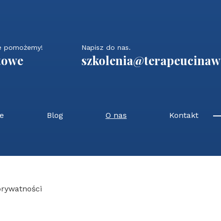
ie pomożemy!
Napisz do nas.
towe
szkolenia@terapeucinawa
ne
Blog
O nas
Kontakt
prywatności