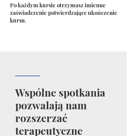
Po każdym kursie otrzymasz imienne
zaświadczenie potwierdzające ukończenie
kursu.
Wspólne spotkania
pozwalają nam
rozszerzać
terapeutyczne