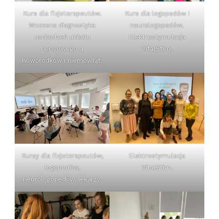
Kurs dla fizjoterapeutów.
Kurs dla logopedów i
Wczesna diagnostyka
neurologopedów.
uszkodzeń układu
Elektrostymulacja
nerwowego u
VitalStim.
noworodków i niemowląt.
Kursy dla fizjoterapeutów,
Elektrostymulacja
logopedów,
VitalStim.
neurologopedów, lekarzy.