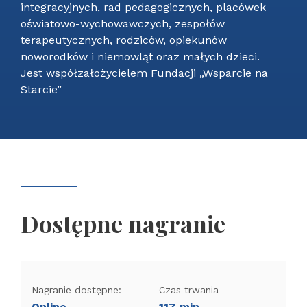
integracyjnych, rad pedagogicznych, placówek
oświatowo-wychowawczych, zespołów
terapeutycznych, rodziców, opiekunów
noworodków i niemowląt oraz małych dzieci.
Jest współzałożycielem Fundacji „Wsparcie na
Starcie”
Dostępne nagranie
Nagranie dostępne:
Czas trwania
Online
117 min