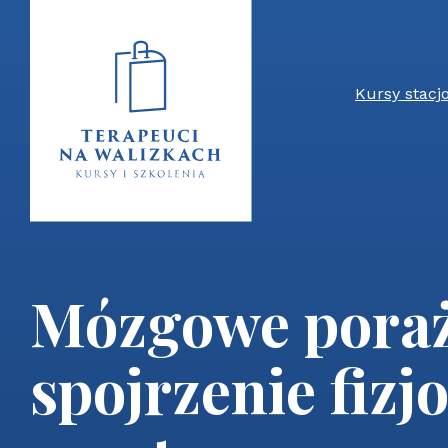
Kursy stacj
Mózgowe poraże
spojrzenie fizj