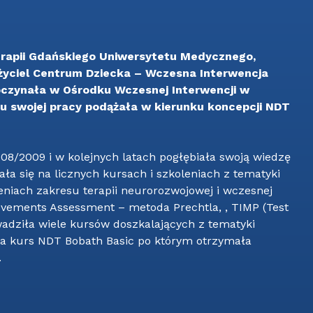
oterapii Gdańskiego Uniwersytetu Medycznego,
życiel Centrum Dziecka – Wczesna Interwencja
oczynała w Ośrodku Wczesnej Interwencji w
ku swojej pracy podążała w kierunku koncepcji NDT
8/2009 i w kolejnych latach pogłębiała swoją wiedzę
ała się na licznych kursach i szkoleniach z tematyki
oleniach zakresu terapii neurorozwojowej i wczesnej
ovements Assessment – metoda Prechtla, , TIMP (Test
wadziła wiele kursów doszkalających z tematyki
yła kurs NDT Bobath Basic po którym otrzymała
.