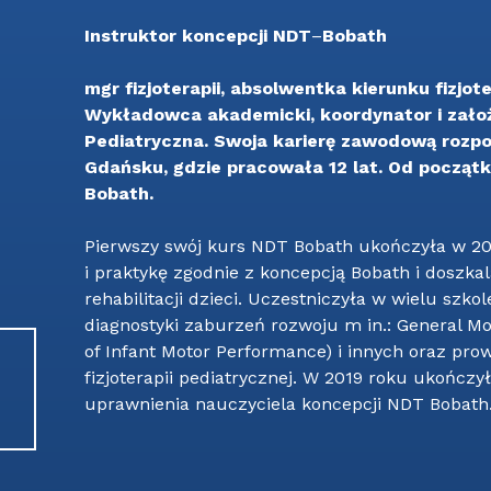
Instruktor koncepcji NDT
–
Bobath
mgr fizjoterapii, absolwentka kierunku fizj
Wykładowca akademicki, koordynator i zało
Pediatryczna. Swoja karierę zawodową rozp
Gdańsku, gdzie pracowała 12 lat. Od począt
Bobath.
Pierwszy swój kurs NDT Bobath ukończyła w 200
i praktykę zgodnie z koncepcją Bobath i doszkal
rehabilitacji dzieci. Uczestniczyła w wielu szk
diagnostyki zaburzeń rozwoju m in.: General M
of Infant Motor Performance) i innych oraz pro
fizjoterapii pediatrycznej. W 2019 roku ukończ
uprawnienia nauczyciela koncepcji NDT Bobath