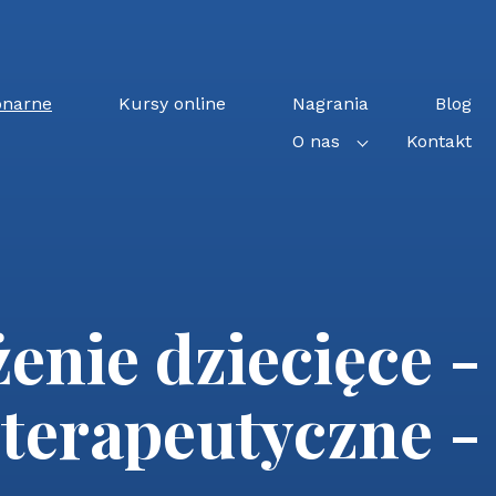
onarne
Kursy online
Nagrania
Blog
O nas
Kontakt
nie dziecięce - 
oterapeutyczne -