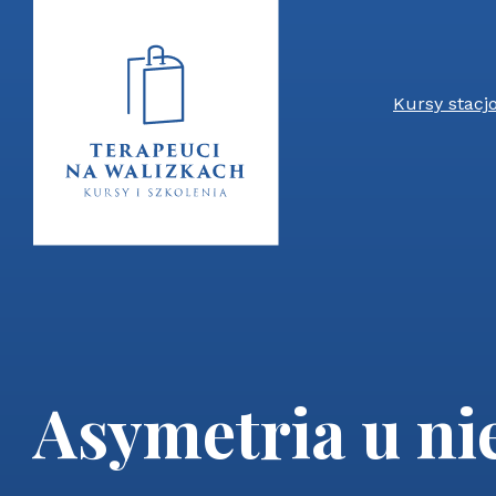
Kursy stacj
Asymetria u n